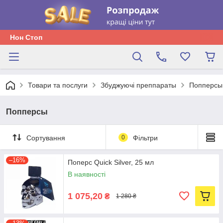
Нон Стоп
Товари та послуги
Збуджуючі преппараты
Попперсы
Попперсы
Сортування
0
Фільтри
–16%
Поперс Quick Silver, 25 мл
В наявності
1 075,20
₴
1 280 ₴