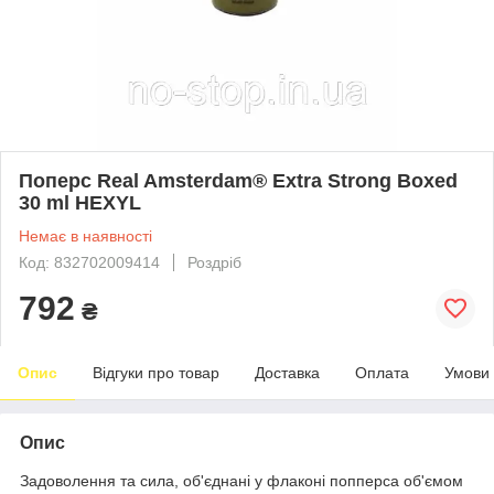
Поперс Real Amsterdam® Extra Strong Boxed
30 ml HEXYL
Немає в наявності
Код: 832702009414
Роздріб
792
₴
Опис
Відгуки про товар
Доставка
Оплата
Умови
Опис
Задоволення та сила, об'єднані у флаконі попперса об'ємом