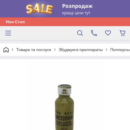
Нон Стоп
Товари та послуги
Збуджуючі преппараты
Попперсы