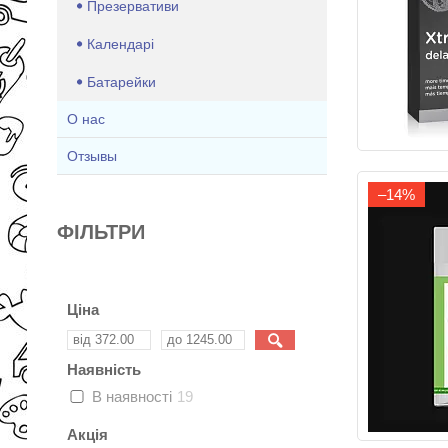
Презервативи
Календарі
Батарейки
О нас
Отзывы
–14%
ФІЛЬТРИ
Ціна
Наявність
В наявності
19
Акція