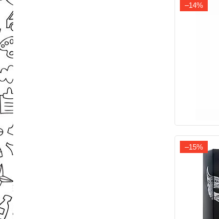
–14%
–15%