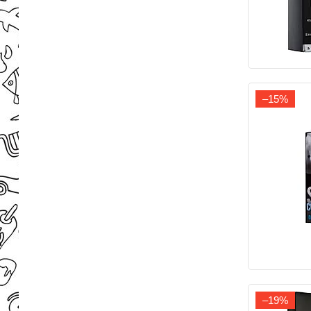
–15%
–19%