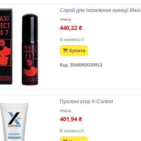
Спрей для посилення ерекції Maxi 
506 ₴
440,22 ₴
В наявності
Купити
3548960030912
Пролонгатор X-Control
462 ₴
401,94 ₴
В наявності