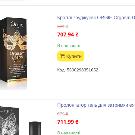
Краплі збуджуючі ORGIE Orgasm Dr
874 ₴
707,94 ₴
В наявності
Купити
5600298351652
Пролонгатор гель для затримки еяк
879 ₴
711,99 ₴
В наявності