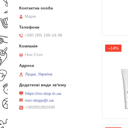
Марія
+380 (99) 188-24-98
–14%
Нон Стоп
Луцьк, Україна
https://no-stop.in.ua
non-stopp@i.ua
+380991882498