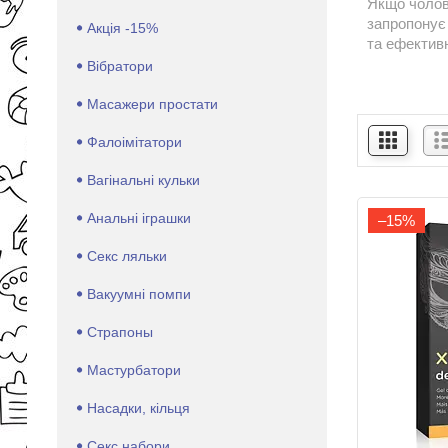
Якщо чолові
запропонує 
Акція -15%
та ефектив
Вібратори
Масажери простати
Фалоімітатори
Вагінальні кульки
Анальні іграшки
–15%
Секс ляльки
Вакуумні помпи
Страпоны
Мастурбатори
Насадки, кільця
Секс набори