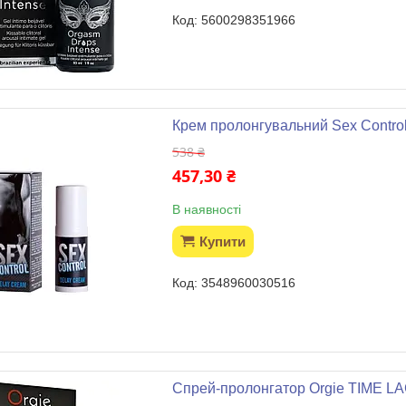
5600298351966
Крем пролонгувальний Sex Control
538 ₴
457,30 ₴
В наявності
Купити
3548960030516
Спрей-пролонгатор Orgie TIME LA