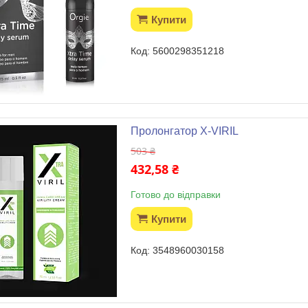
Купити
5600298351218
Пролонгатор X-VIRIL
503 ₴
432,58 ₴
Готово до відправки
Купити
3548960030158