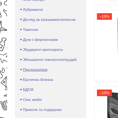
Лубриканти
–19%
Догляд за іграшками\латексом
Тампони
Духи з феромонами
Збуджуючі преппараты
Збільшення члена\попи\грудей
Пролонгатори
Еротична білизна
БДСМ
–19%
Секс меблі
Приколи та подарунки