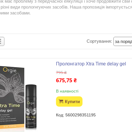
к має проблему з передчасної еякуляції і хоче продовжити свій ст
різні види прологнгуючих засобів. Наша пропозиція імпортуєтьс
ними засобами.
Пролонгатор Xtra Time delay gel
795 ₴
675,75 ₴
В наявності
Купити
5600298351195