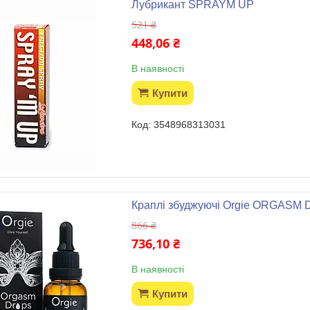
Лубрикант SPRAYM UP
521 ₴
448,06 ₴
В наявності
Купити
3548968313031
Краплі збуджуючі Orgie ORGASM
866 ₴
736,10 ₴
В наявності
Купити