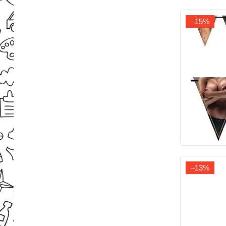
–15%
–13%