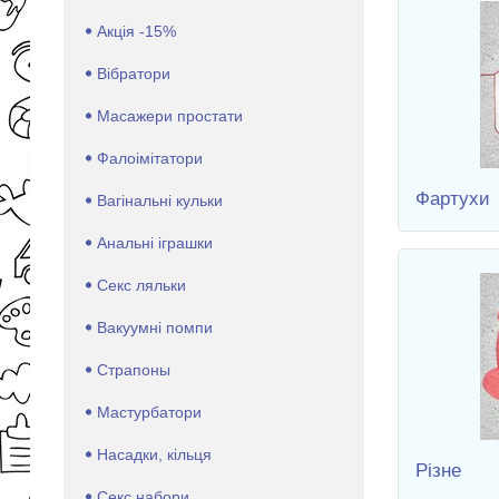
Акція -15%
Вібратори
Масажери простати
Фалоімітатори
Фартухи
Вагінальні кульки
Анальні іграшки
Секс ляльки
Вакуумні помпи
Страпоны
Мастурбатори
Насадки, кільця
Різне
Секс набори