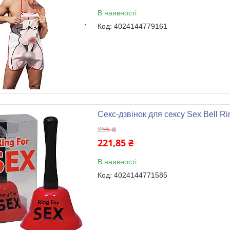
В наявності
4024144779161
Секс-дзвінок для сексу Sex Bell Ri
255 ₴
221,85 ₴
В наявності
4024144771585