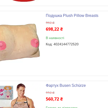
Подушка Plush Pillow Breasts
862 ₴
698,22 ₴
В наявності
4024144772520
Фартух Busen Schürze
652 ₴
560,72 ₴
Готово до відправки