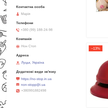
Марія
+380 (99) 188-24-98
Нон Стоп
–13%
Луцьк, Україна
https://no-stop.in.ua
non-stopp@i.ua
+380991882498