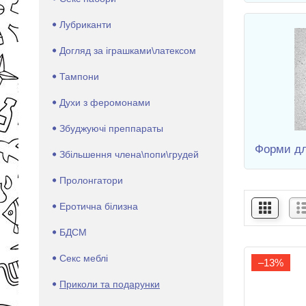
Лубриканти
Догляд за іграшками\латексом
Тампони
Духи з феромонами
Збуджуючі преппараты
Форми дл
Збільшення члена\попи\грудей
Пролонгатори
Еротична білизна
БДСМ
Секс меблі
–13%
Приколи та подарунки