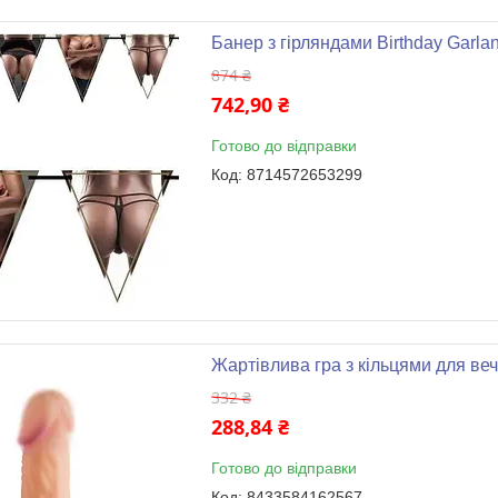
Банер з гірляндами Birthday Garl
874 ₴
742,90 ₴
Готово до відправки
8714572653299
Жартівлива гра з кільцями для ве
332 ₴
288,84 ₴
Готово до відправки
8433584162567