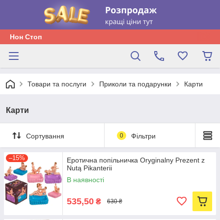
Нон Стоп
Товари та послуги
Приколи та подарунки
Карти
Карти
Сортування
0
Фільтри
–15%
Еротична попільничка Oryginalny Prezent z
Nutą Pikanterii
В наявності
535,50
₴
630 ₴