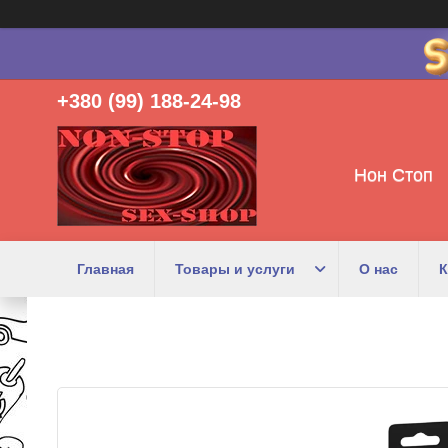
+380 (99) 188-24-98
Нон Стоп
Главная
Товары и услуги
О нас
К