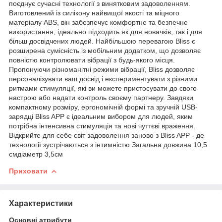
поєднує сучасні технології з винятковим задоволенням.
Виготовлений із силікону найвищої якості та міцного
матеріалу ABS, він забезпечує комфортне та безпечне
використання, ідеально підходить як для новачків, так і для
більш досвідчених людей. Найбільшою перевагою Bliss є
розширена сумісність із мобільним додатком, що дозволяє
повністю контролювати вібрації з будь-якого місця.
Пропонуючи різноманітні режими вібрації, Bliss дозволяє
персоналізувати ваш досвід і експериментувати з різними
ритмами стимуляції, які ви можете пристосувати до свого
настрою або надати контроль своєму партнеру. Завдяки
компактному розміру, ергономічній формі та зручній USB-
зарядці Bliss APP є ідеальним вибором для людей, яким
потрібна інтенсивна стимуляція та нові чуттєві враження.
Відкрийте для себе світ задоволення заново з Bliss APP - де
технології зустрічаються з інтимністю Загальна довжина 10,5
смдіаметр 3,5см
Приховати
Характеристики
Основні атрибути