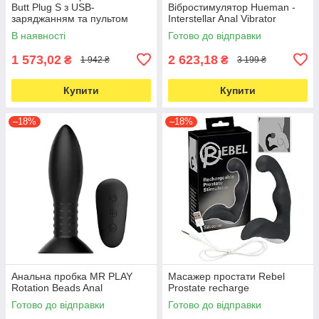
Butt Plug S з USB-
Вібростимулятор Hueman -
заряджанням та пультом
Interstellar Anal Vibrator
керування
В наявності
Готово до відправки
1 573,02
2 623,18
₴
₴
1 942 ₴
3 199 ₴
Купити
Купити
–18%
–18%
Анальна пробка MR PLAY
Масажер простати Rebel
Rotation Beads Anal
Prostate recharge
Готово до відправки
Готово до відправки