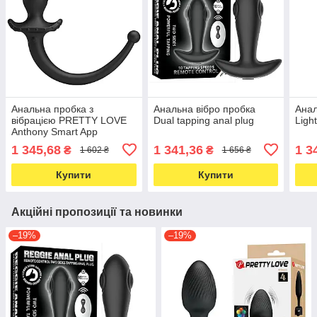
Анальна пробка з
Анальна вібро пробка
Анал
вібрацією PRETTY LOVE
Dual tapping anal plug
Ligh
Anthony Smart App
Vibrating Anal Plug
1 345,68
1 341,36
1 3
₴
₴
1 602 ₴
1 656 ₴
Купити
Купити
Акційні пропозиції та новинки
–19%
–19%