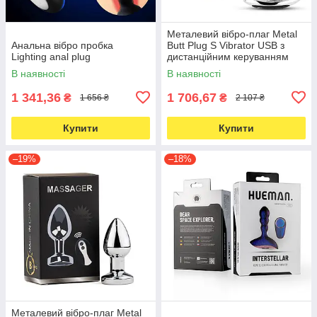
Металевий вібро-плаг Metal
Анальна вібро пробка
Butt Plug S Vibrator USB з
Lighting anal plug
дистанційним керуванням
В наявності
В наявності
1 341,36
1 706,67
₴
₴
1 656 ₴
2 107 ₴
Купити
Купити
–19%
–18%
Металевий вібро-плаг Metal