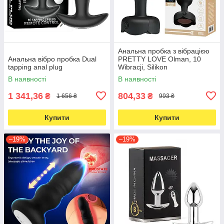
Анальна пробка з вібрацією
Анальна вібро пробка Dual
PRETTY LOVE Olman, 10
tapping anal plug
Wibracji, Silikon
В наявності
В наявності
1 341,36
804,33
₴
₴
1 656 ₴
993 ₴
Купити
Купити
–19%
–19%