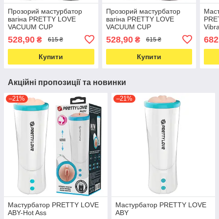
Прозорий мастурбатор
Прозорий мастурбатор
Маст
вагіна PRETTY LOVE
вагіна PRETTY LOVE
PRE
VACUUM CUP
VACUUM CUP
Vibr
MASTURBATOR Planet
MASTURBATOR Stellar
528,90
528,90
682
₴
₴
615 ₴
615 ₴
ABS TPR
ABS TPR
Купити
Купити
Акційні пропозиції та новинки
–21%
–21%
Мастурбатор PRETTY LOVE
Мастурбатор PRETTY LOVE
ABY-Hot Ass
ABY