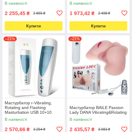
В наявності
В наявності
2 255,45
1 973,42
₴
₴
2 855 ₴
2 498 ₴
Купити
Купити
–21%
–21%
Мастурбатор r-Vibrating,
Rotating and Flashing
Мастурбатор BAILE Passion
Masturbation USB 10+10
Lady DANA Vibrating&Rotating
Function / Talk Mode
В наявності
В наявності
2 570,66
2 435,57
₴
₴
3 254 ₴
3 083 ₴