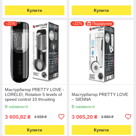
Купити
Купити
–21%
–21%
Подарунок
Мастурбатор PRETTY LOVE -
LORELEI, Rotation 5 levels of
Мастурбатор PRETTY LOVE
speed control 10 thrusting
– SIENNA
settings Sex talk
В наявності
В наявності
3 600,82
3 065,20
₴
₴
4 558 ₴
3 880 ₴
Купити
Купити