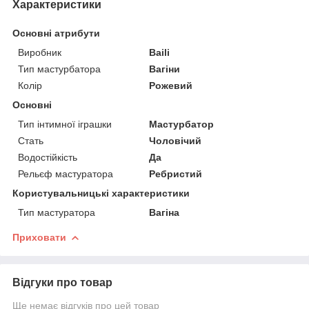
Характеристики
Основні атрибути
Виробник
Baili
Тип мастурбатора
Вагіни
Колір
Рожевий
Основні
Тип інтимної іграшки
Мастурбатор
Стать
Чоловічий
Водостійкість
Да
Рельєф мастуратора
Ребристий
Користувальницькі характеристики
Тип мастуратора
Вагіна
Приховати
Відгуки про товар
Ще немає відгуків про цей товар