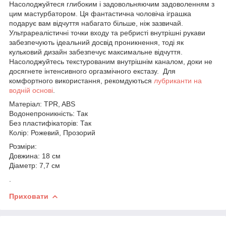
Насолоджуйтеся глибоким і задовольняючим задоволенням з
цим мастурбатором. Ця фантастична чоловіча іграшка
подарує вам відчуття набагато більше, ніж зазвичай.
Ультрареалістичні точки входу та ребристі внутрішні рукави
забезпечують ідеальний досвід проникнення, тоді як
кульковий дизайн забезпечує максимальне відчуття.
Насолоджуйтесь текстурованим внутрішнім каналом, доки не
досягнете інтенсивного оргазмічного екстазу. Для
комфортного використання, рекомдуються
лубриканти на
водній основі
.
Матеріал: TPR, ABS
Водонепроникність: Так
Без пластифікаторів: Так
Колір: Рожевий, Прозорий
Розміри:
Довжина: 18 см
Діаметр: 7,7 см
.
Приховати