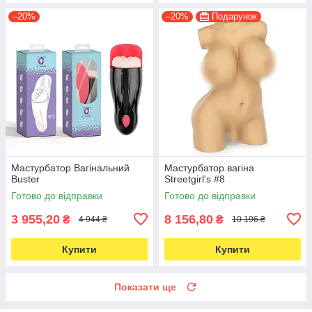
–20%
–20%
Подарунок
Мастурбатор Вагінальний
Мастурбатор вагiна
Buster
Streetgirl's #8
Готово до відправки
Готово до відправки
3 955,20
8 156,80
₴
₴
4 944 ₴
10 196 ₴
Купити
Купити
Показати ще