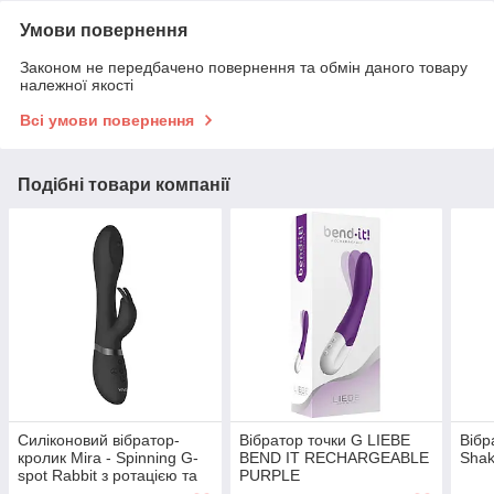
Умови повернення
Законом не передбачено повернення та обмін даного товару
належної якості
Всі умови повернення
Подібні товари компанії
Силіконовий вібратор-
Вібратор точки G LIEBE
Вібр
кролик Mira - Spinning G-
BEND IT RECHARGEABLE
Shak
spot Rabbit з ротацією та
PURPLE
стимуляцією точки G