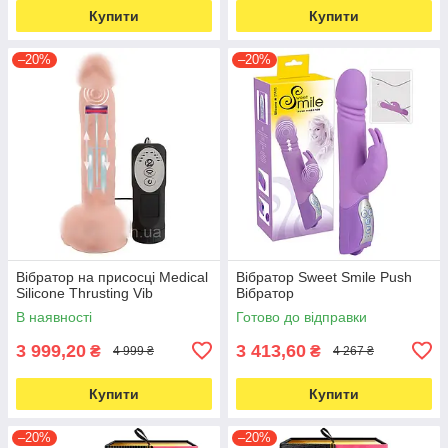
Купити
Купити
–20%
–20%
Вібратор на присосці Medical
Вібратор Sweet Smile Push
Silicone Thrusting Vib
Вібратор
В наявності
Готово до відправки
3 999,20
3 413,60
₴
₴
4 999 ₴
4 267 ₴
Купити
Купити
–20%
–20%