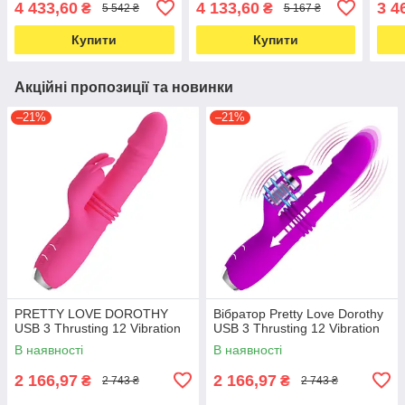
4 433,60
4 133,60
3 4
₴
₴
5 542 ₴
5 167 ₴
Купити
Купити
Акційні пропозиції та новинки
–21%
–21%
PRETTY LOVE DOROTHY
Вібратор Pretty Love Dorothy
USB 3 Thrusting 12 Vibration
USB 3 Thrusting 12 Vibration
В наявності
В наявності
2 166,97
2 166,97
₴
₴
2 743 ₴
2 743 ₴