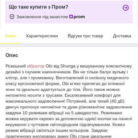
Що таке купити з Пром?
Замовлення під захистом
Опис
Характеристики
Відгуки про товар
Доставка
Опис
Розкішний
вібратор
Obi від Shunga у вишуканому елегантному
дизайні з гнучким наконечником. Він не тільки балує вульву і
клітор, але і промежину. Виготовлений із силікону медичного
класу ергономічної форми, Obi м’яко прилягає до інтимної
зони та ідеально адаптується до тіла. Його також можна
непомітно носити з трусами. Ексклюзивний комфорт для
максимального задоволення! Потужний, але тихий (40 дБ)
двигун пропонує непомітне та дуже різноманітне задоволення
завдяки 10 режимам вібрації на 5 швидкостях. Режимами
можна керувати окремо за допомогою однієї кнопки на панелі
керування з чуттєвим світлодіодним підсвічуванням. Кожен
режим вібрації світиться іншим кольором. Завдяки
практичному кнопковому замку Obi стане ідеальним