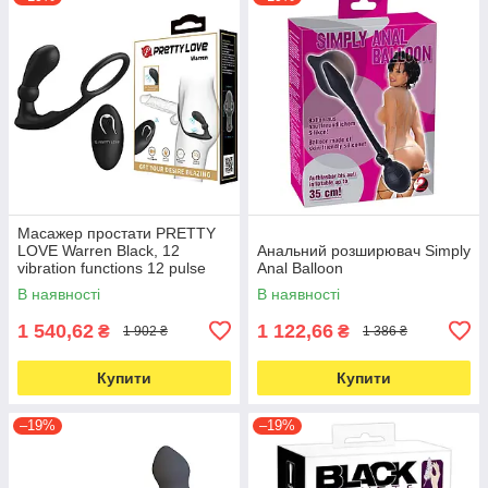
Масажер простати PRETTY
LOVE Warren Black, 12
Анальний розширювач Simply
vibration functions 12 pulse
Anal Balloon
wave settings
В наявності
В наявності
1 540,62
1 122,66
₴
₴
1 902 ₴
1 386 ₴
Купити
Купити
–19%
–19%