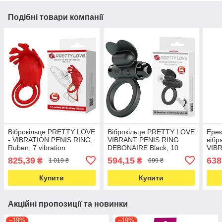
Подібні товари компанії
Віброкільце PRETTY LOVE
Віброкільце PRETTY LOVE
Ерек
- VIBRATION PENIS RING,
VIBRANT PENIS RING
віб
Ruben, 7 vibration
DEBONAIRE Black, 10
VIBR
functions red
vibration functions
Purp
825,39
594,15
638
₴
₴
1 019 ₴
699 ₴
Купити
Купити
Акційні пропозиції та новинки
–19%
–19%