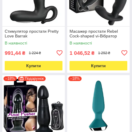
Стимулятор простати Pretty
Масажер простати Rebel
Love Barrak
Cock-shaped vi-Вібратор
В наявності
В наявності
991,44
1 046,52
₴
₴
1 224 ₴
1 292 ₴
Купити
Купити
–18%
Подарунок
–18%