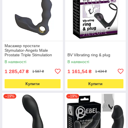
Масажер простати
Stymulator-Angelo Male
Prostate Triple Stimulation
BV Vibrating ring & plug
(black)
В наявності
В наявності
1 285,47
1 161,54
₴
₴
1 587 ₴
1 434 ₴
Купити
Купити
–19%
–19%