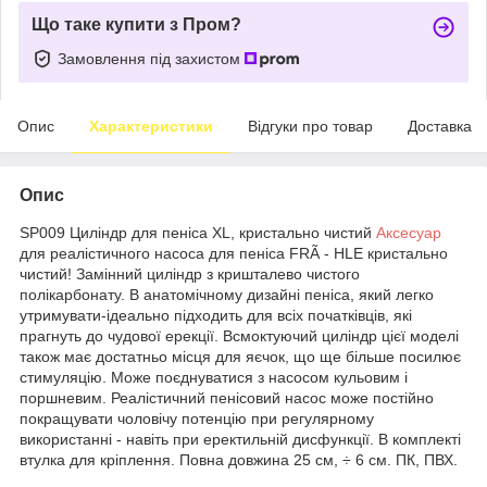
Що таке купити з Пром?
Замовлення під захистом
Опис
Характеристики
Відгуки про товар
Доставка
Опис
SP009 Циліндр для пеніса XL, кристально чистий
Аксесуар
для реалістичного насоса для пеніса FRÃ - HLE кристально
чистий! Замінний циліндр з кришталево чистого
полікарбонату. В анатомічному дизайні пеніса, який легко
утримувати-ідеально підходить для всіх початківців, які
прагнуть до чудової ерекції. Всмоктуючий циліндр цієї моделі
також має достатньо місця для яєчок, що ще більше посилює
стимуляцію. Може поєднуватися з насосом кульовим і
поршневим. Реалістичний пенісовий насос може постійно
покращувати чоловічу потенцію при регулярному
використанні - навіть при еректильній дисфункції. В комплекті
втулка для кріплення. Повна довжина 25 см, ÷ 6 см. ПК, ПВХ.