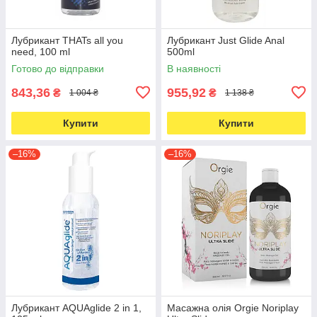
Лубрикант THATs all you
Лубрикант Just Glide Anal
need, 100 ml
500ml
Готово до відправки
В наявності
843,36
955,92
₴
₴
1 004 ₴
1 138 ₴
Купити
Купити
–16%
–16%
Лубрикант AQUAglide 2 in 1,
Масажна олія Orgie Noriplay