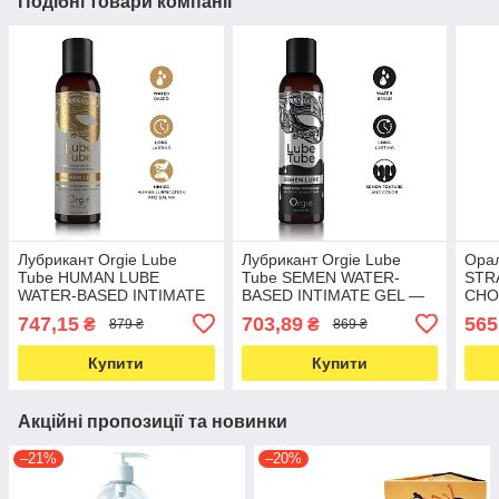
Подібні товари компанії
Лубрикант Orgie Lube
Лубрикант Orgie Lube
Орал
Tube HUMAN LUBE
Tube SEMEN WATER-
STR
WATER-BASED INTIMATE
BASED INTIMATE GEL —
CHO
GEL - 150 ML
150 ML
747,15
703,89
565
₴
₴
879 ₴
869 ₴
Купити
Купити
Акційні пропозиції та новинки
–21%
–20%