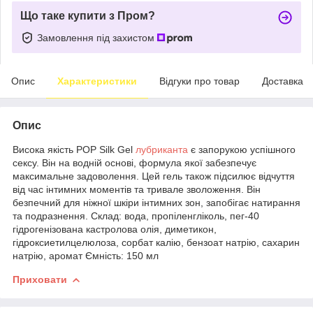
Що таке купити з Пром?
Замовлення під захистом
Опис
Характеристики
Відгуки про товар
Доставка
Опис
Висока якість POP Silk Gel
лубриканта
є запорукою успішного
сексу. Він на водній основі, формула якої забезпечує
максимальне задоволення. Цей гель також підсилює відчуття
від час інтимних моментів та тривале зволоження. Він
безпечний для ніжної шкіри інтимних зон, запобігає натирання
та подразнення. Склад: вода, пропіленгліколь, пег-40
гідрогенізована кастролова олія, диметикон,
гідроксиетилцелюлоза, сорбат калію, бензоат натрію, сахарин
натрію, аромат Ємність: 150 мл
Приховати