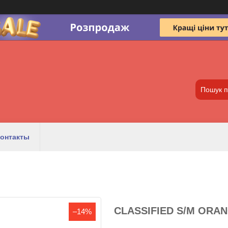
онтакты
CLASSIFIED S/M ORA
–14%