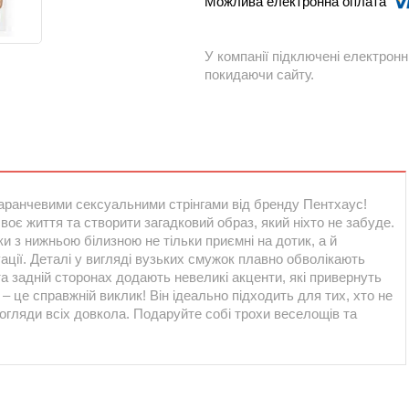
У компанії підключені електронн
покидаючи сайту.
омаранчевими сексуальними стрінгами від бренду Пентхаус!
воє життя та створити загадковий образ, який ніхто не забуде.
ки з нижньою білизною не тільки приємні на дотик, а й
ції. Деталі у вигляді вузьких смужок плавно обволікають
й та задній сторонах додають невеликі акценти, які привернуть
– це справжній виклик! Він ідеально підходить для тих, хто не
погляди всіх довкола. Подаруйте собі трохи веселощів та