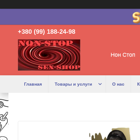
+380 (99) 188-24-98
Нон Стоп
Главная
Товары и услуги
О нас
К