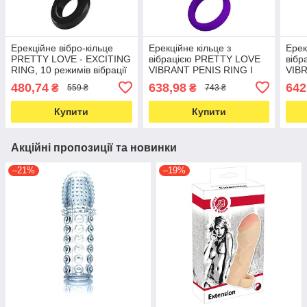
Ерекційне вібро-кільце
Ерекційне кільце з
Ерек
PRETTY LOVE - EXCITING
вібрацією PRETTY LOVE
віб
RING, 10 режимів вібрації
VIBRANT PENIS RING I
VIB
Purple
Purp
480,74
638,98
642
₴
₴
559 ₴
743 ₴
Купити
Купити
Акційні пропозиції та новинки
–21%
–19%