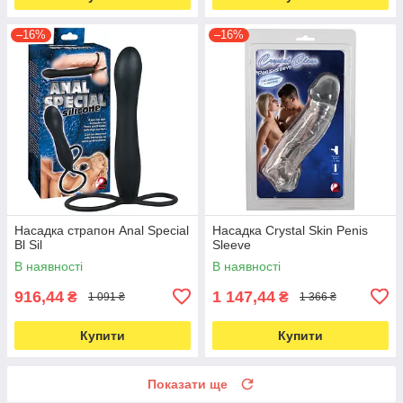
–16%
–16%
Насадка страпон Anal Special
Насадка Crystal Skin Penis
Bl Sil
Sleeve
В наявності
В наявності
916,44
1 147,44
₴
₴
1 091 ₴
1 366 ₴
Купити
Купити
Показати ще