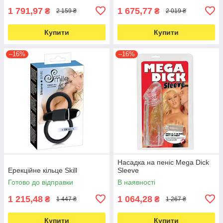
1 791,97
1 675,77
₴
₴
2 159 ₴
2 019 ₴
Купити
Купити
–16%
–16%
Насадка на пеніс Mega Dick
Ерекційне кільце Skill
Sleeve
Готово до відправки
В наявності
1 215,48
1 064,28
₴
₴
1 447 ₴
1 267 ₴
Купити
Купити