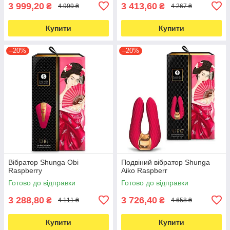
3 999,20
3 413,60
₴
₴
4 999 ₴
4 267 ₴
Купити
Купити
–20%
–20%
Вібратор Shunga Obi
Подвіний вібратор Shunga
Raspberry
Aiko Raspberr
Готово до відправки
Готово до відправки
3 288,80
3 726,40
₴
₴
4 111 ₴
4 658 ₴
Купити
Купити