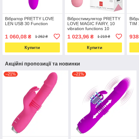
Вібратор PRETTY LOVE
Вібростимулятор PRETTY
Віб
LEN USB 30 Function
LOVE MAGIC FAIRY, 10
TIM 
vibration functions 10
tapping functions Memory
1 060,08
1 023,96
938
₴
₴
1 262 ₴
1 219 ₴
function
Купити
Купити
Акційні пропозиції та новинки
–21%
–21%