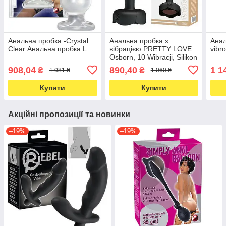
Анальна пробка -Crystal
Анальна пробка з
Анал
Clear Анальна пробка L
вібрацією PRETTY LOVE
vibr
Osborn, 10 Wibracji, Silikon
908,04
890,40
1 1
₴
₴
1 081 ₴
1 060 ₴
Купити
Купити
Акційні пропозиції та новинки
–19%
–19%