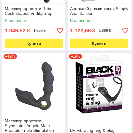
Масажер простати Rebel
Анальний розширювач Simply
Cock-shaped vi-Вібратор
Anal Balloon
В наявності
В наявності
1 046,52
1 122,66
₴
₴
1 292 ₴
1 386 ₴
Купити
Купити
–19%
–19%
Масажер простати
Stymulator-Angelo Male
Prostate Triple Stimulation
BV Vibrating ring & plug