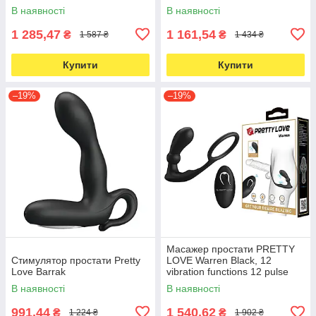
(black)
В наявності
В наявності
1 285,47
1 161,54
₴
₴
1 587 ₴
1 434 ₴
Купити
Купити
–19%
–19%
Масажер простати PRETTY
Стимулятор простати Pretty
LOVE Warren Black, 12
Love Barrak
vibration functions 12 pulse
wave settings
В наявності
В наявності
991,44
1 540,62
₴
₴
1 224 ₴
1 902 ₴