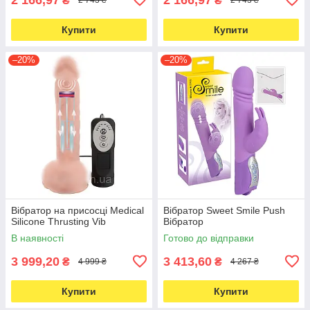
₴
₴
2 743 ₴
2 743 ₴
Купити
Купити
–20%
–20%
Вібратор на присосці Medical
Вібратор Sweet Smile Push
Silicone Thrusting Vib
Вібратор
В наявності
Готово до відправки
3 999,20
3 413,60
₴
₴
4 999 ₴
4 267 ₴
Купити
Купити