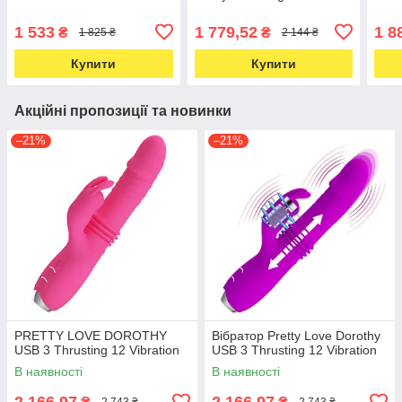
1 533
1 779,52
1 8
₴
₴
1 825 ₴
2 144 ₴
Купити
Купити
Акційні пропозиції та новинки
–21%
–21%
PRETTY LOVE DOROTHY
Вібратор Pretty Love Dorothy
USB 3 Thrusting 12 Vibration
USB 3 Thrusting 12 Vibration
В наявності
В наявності
2 166,97
2 166,97