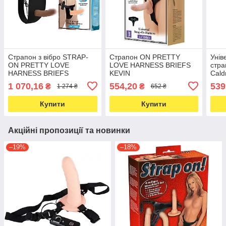
Страпон з вібро STRAP-
Страпон ON PRETTY
Унів
ON PRETTY LOVE
LOVE HARNESS BRIEFS
стр
HARNESS BRIEFS
KEVIN
Caldr
регу
1 070,16
554,20
539
₴
₴
1 274 ₴
652 ₴
Brief
Купити
Купити
Акційні пропозиції та новинки
–19%
–18%