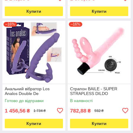
Купити
Купити
–16%
–16%
Анальний вібратор Los
Страпон BAILE - SUPER
Analos Double De
STRAPLESS DILDO
Готово до відправки
В наявності
1 456,56
782,88
₴
₴
1 734 ₴
932 ₴
Купити
Купити