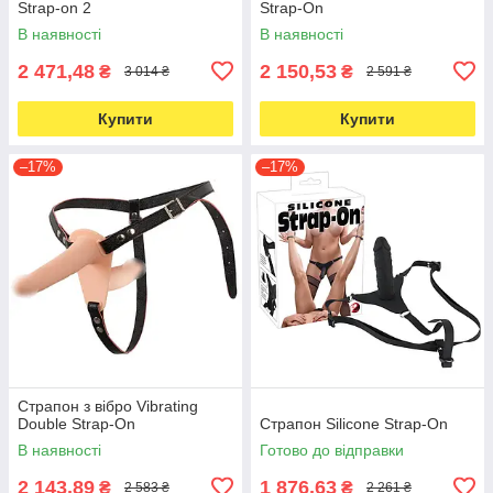
Strap-on 2
Strap-On
В наявності
В наявності
2 471,48
2 150,53
₴
₴
3 014 ₴
2 591 ₴
Купити
Купити
–17%
–17%
Страпон з вібро Vibrating
Double Strap-On
Страпон Silicone Strap-On
В наявності
Готово до відправки
2 143,89
1 876,63
₴
₴
2 583 ₴
2 261 ₴