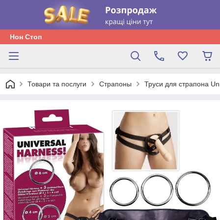
Нон Стоп
Товари та послуги
Страпоны
Труси для страпона Uni