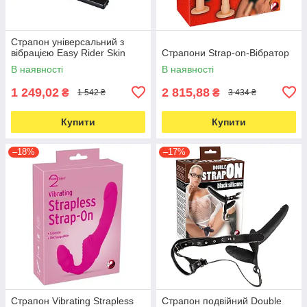
Страпон універсальний з
вібрацією Easy Rider Skin
Страпони Strap-on-Вібратор
В наявності
В наявності
1 249,02
2 815,88
₴
₴
1 542 ₴
3 434 ₴
Купити
Купити
–18%
–17%
Страпон Vibrating Strapless
Страпон подвійний Double