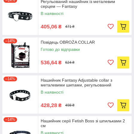
–14%
Регульований нашийник із металевим
серцем — Fantasy
В наявності
405,06
₴
471 ₴
–14%
Повідець OBROŻA COLLAR
Готово до відправки
536,64
₴
624 ₴
–14%
Нашийник Fantasy Adjustable collar з
металевими шипами, регульований
В наявності
428,28
₴
498 ₴
–14%
Нашийник серії Fetish Boss зі шпильками 2
см
В наявності