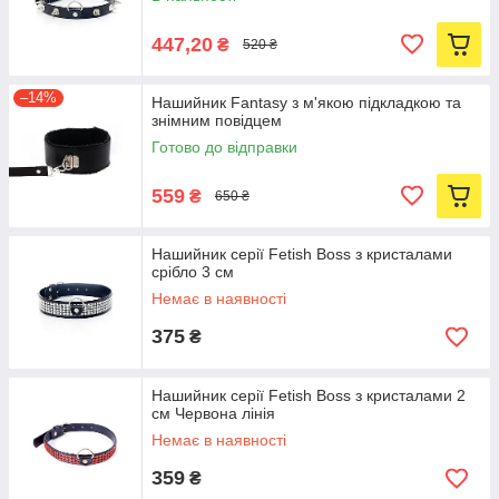
447,20
₴
520 ₴
–14%
Нашийник Fantasy з м'якою підкладкою та
знімним повідцем
Готово до відправки
559
₴
650 ₴
Нашийник серії Fetish Boss з кристалами
срібло 3 см
Немає в наявності
375
₴
Нашийник серії Fetish Boss з кристалами 2
см Червона лінія
Немає в наявності
359
₴