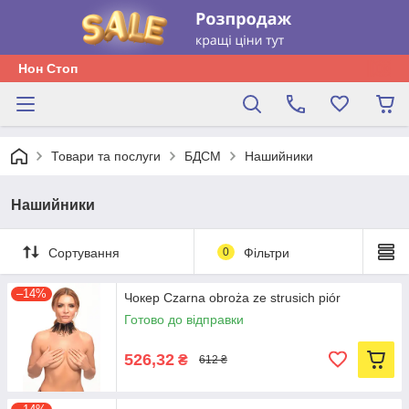
Нон Стоп
Товари та послуги
БДСМ
Нашийники
Нашийники
Сортування
0
Фільтри
–14%
Чокер Czarna obroża ze strusich piór
Готово до відправки
526,32
₴
612 ₴