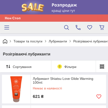
Нон Стоп
Товари та послуги
Лубриканти
Розігріваючі лубрикан
Розігріваючі лубриканти
Сортування
0
Фільтри
Лубрикант Shiatsu Love Glide Warming
100ml.
Немає в наявності
621
₴