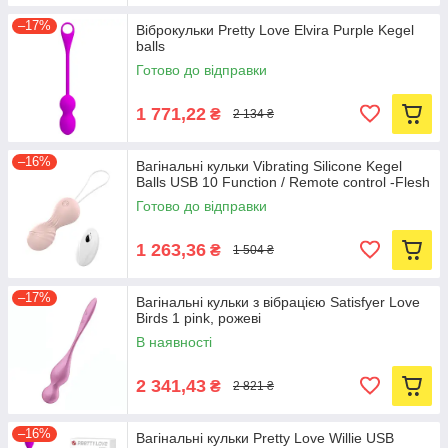
–17%
Віброкульки Pretty Love Elvira Purple Kegel
balls
Готово до відправки
1 771,22
₴
2 134 ₴
–16%
Вагінальні кульки Vibrating Silicone Kegel
Balls USB 10 Function / Remote control -Flesh
Готово до відправки
1 263,36
₴
1 504 ₴
–17%
Вагінальні кульки з вібрацією Satisfyer Love
Birds 1 pink, рожеві
В наявності
2 341,43
₴
2 821 ₴
–16%
Вагінальні кульки Pretty Love Willie USB