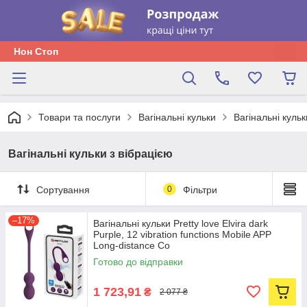
Нон Стоп
Товари та послуги
Вагінальні кульки
Вагінальні кульк
Вагінальні кульки з вібрацією
Сортування
0
Фільтри
–17%
Вагінальні кульки Pretty love Elvira dark
Purple, 12 vibration functions Mobile APP
Long-distance Co
Готово до відправки
1 723,91
₴
2 077 ₴