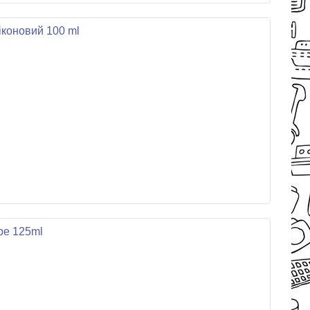
ліконовий 100 ml
be 125ml