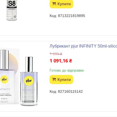
Купити
8713221819895
Лубрикант pjur INFINITY 50ml-silic
1 299 ₴
1 091,16 ₴
Готово до відправки
Купити
827160115142