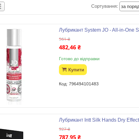
Лубрикант System JO - All-in-One 
561 ₴
482,46 ₴
Готово до відправки
Купити
796494101483
Лубрикант Intt Silk Hands Dry Effec
927 ₴
787,95 ₴