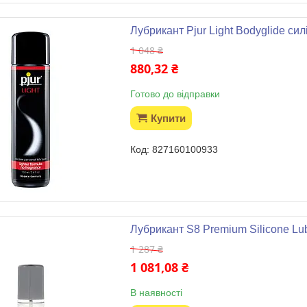
Лубрикант Pjur Light Bodyglide си
1 048 ₴
880,32 ₴
Готово до відправки
Купити
827160100933
Лубрикант S8 Premium Silicone Lu
1 287 ₴
1 081,08 ₴
В наявності