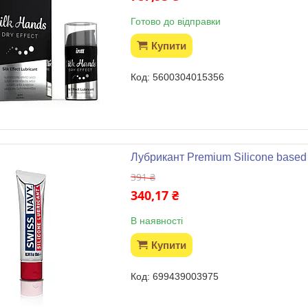
Готово до відправки
Купити
5600304015356
Лубрикант Premium Silicone based An
391 ₴
340,17 ₴
В наявності
Купити
699439003975