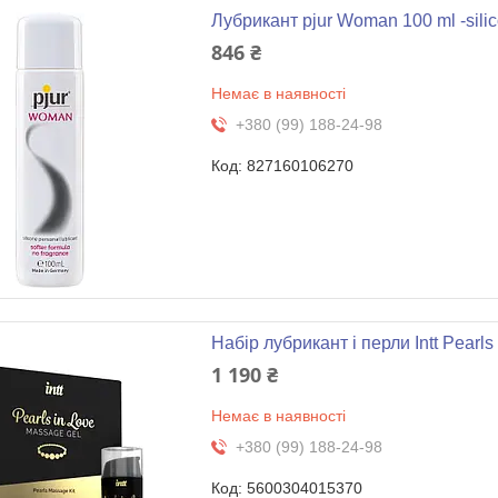
Лубрикант pjur Woman 100 ml -sili
846 ₴
Немає в наявності
+380 (99) 188-24-98
827160106270
Набір лубрикант і перли Intt Pearls
1 190 ₴
Немає в наявності
+380 (99) 188-24-98
5600304015370