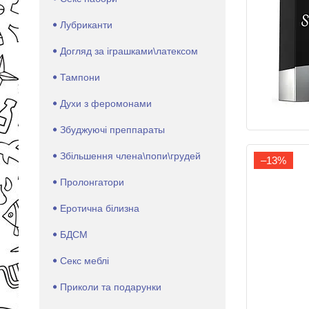
Лубриканти
Догляд за іграшками\латексом
Тампони
Духи з феромонами
Збуджуючі преппараты
Збільшення члена\попи\грудей
–13%
Пролонгатори
Еротична білизна
БДСМ
Секс меблі
Приколи та подарунки