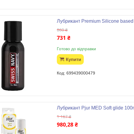
Лубрикант Premium Silicone based An
860 ₴
731 ₴
Готово до відправки
Купити
699439000479
Лубрикант Pjur MED Soft glide 100
1 167 ₴
980,28 ₴