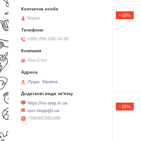
–16%
Марія
+380 (99) 188-24-98
Нон Стоп
Луцьк, Україна
https://no-stop.in.ua
–16%
non-stopp@i.ua
+380991882498