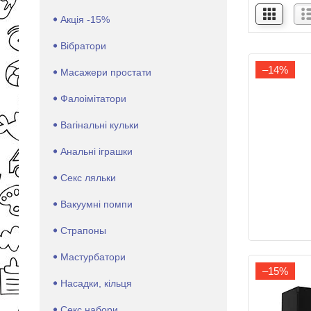
Акція -15%
Вібратори
–14%
Масажери простати
Фалоімітатори
Вагінальні кульки
Анальні іграшки
Секс ляльки
Вакуумні помпи
Страпоны
Мастурбатори
–15%
Насадки, кільця
Секс набори