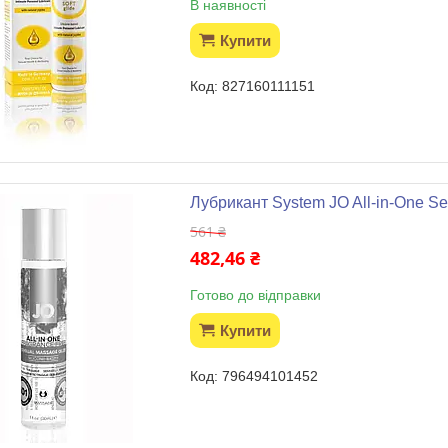
В наявності
Купити
827160111151
Лубрикант System JO All-in-One S
561 ₴
482,46 ₴
Готово до відправки
Купити
796494101452